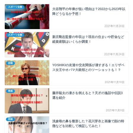
スポーツ全般
大谷翔平の年俸が低い理由は？2022から2023年以
降どうなるか予想！
2021年11月26日
スポーツ全般
新庄剛志監督の年収は？現在の住まいや貯金など
総資産額はいくらか調査！
2021年11月24日
芸能
YOSHIKIの友達や交友関係が凄すぎる！エリザベ
ス女王やオバマ大統領とのツーショットも！？
2021年11月19日
将棋
藤井聡太の凄さを例えると？天才の逸話や伝説3
選を紹介
2021年11月9日
芸能
浅倉唯の鼻を整形した？花川芽衣と画像で顔の特
徴などを比較して検証してみた！