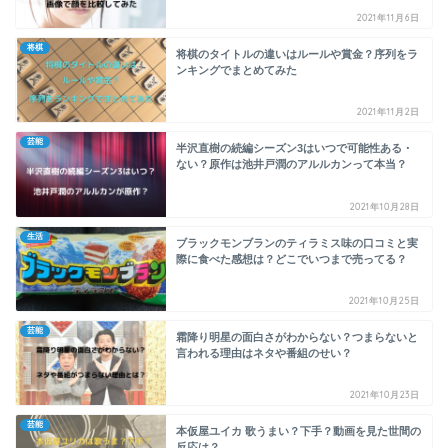
2021年11月6日
将棋
将棋のタイトルの違いはルールや賞金？序列をラ
ンキングでまとめてみた
2021年11月2日
芸能
半沢直樹の続編シーズン3はいつで可能性ある・
ない？原作は池井戸潤のアルルカンって本当？
2021年10月28日
生活
ブラックモンブランのティラミス味の口コミと実
際に食べた感想は？どこでいつまで売ってる？
2021年10月25日
芸能
霜降り明星の面白さがわからない？つまらないと
言われる理由はネタや番組のせい？
2021年10月23日
芸能
本仮屋ユイカ 歌うまい？下手？動画を見た世間の
反応は？