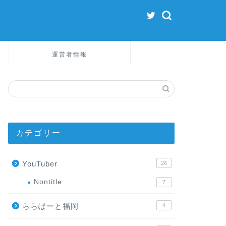
運営者情報
カテゴリー
YouTuber
26
Nontitle
7
ららぽーと福岡
4