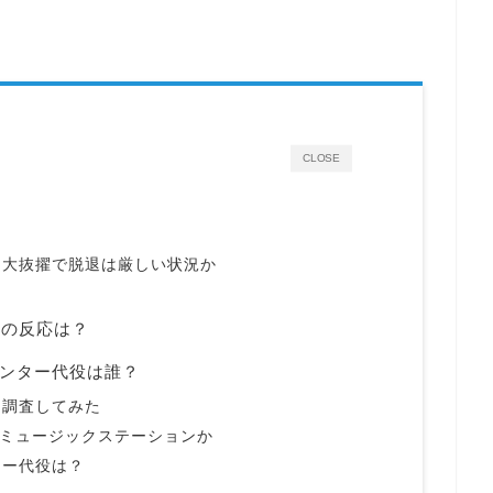
CLOSE
に大抜擢で脱退は厳しい状況か
Sの反応は？
ンター代役は誰？
を調査してみた
のミュージックステーションか
ター代役は？