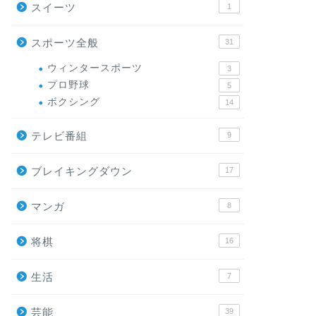
スイーツ
1
スポーツ全般
31
ウィンタースポーツ
3
プロ野球
5
ボクシング
14
テレビ番組
9
ブレイキングダウン
17
マンガ
8
将棋
16
生活
7
芸能
39