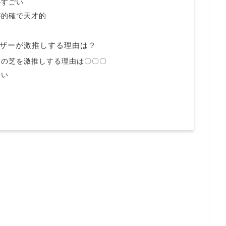
がすごい
が的確で天才的
ザーが激推しする理由は？
ーの芝を激推しする理由は〇〇〇
深い