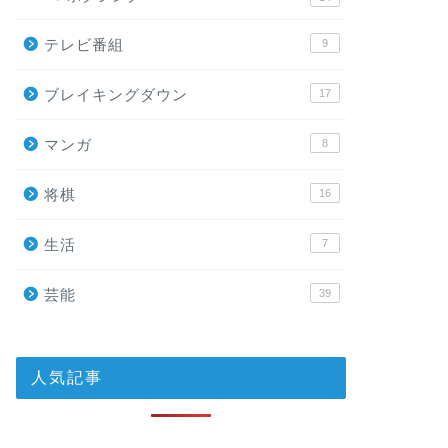
テレビ番組
9
ブレイキングダウン
17
マンガ
8
将棋
16
生活
7
芸能
39
人気記事