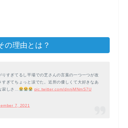
その理由とは？
がりすぎてるし平場での芝さんの言葉の一つ一つが改
さすぎてちょっと涙でた。近所の優しくて大好きなあ
な寂しさ…
pic.twitter.com/dnnjMNmS7U
ember 7, 2021