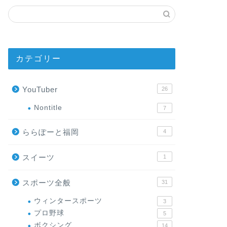
カテゴリー
YouTuber
26
Nontitle
7
ららぽーと福岡
4
スイーツ
1
スポーツ全般
31
ウィンタースポーツ
3
プロ野球
5
ボクシング
14